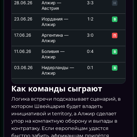
28.06.26
Алжир —
3:3
Н
Австрия
23.06.26
Иордания —
1:2
В
Алжир
17.06.26
Аргентина —
3:0
П
Алжир
11.06.26
Боливия —
0:4
В
Алжир
03.06.26
Нидерланды —
0:1
В
Алжир
Как команды сыграют
Логика встречи подсказывает сценарий, в
котором Швейцария будет владеть
инициативой и territory, а Алжир сделает
упор на компактную оборону и выпады в
контратаку. Если европейцам удастся
быстро забить, африканцам придётся