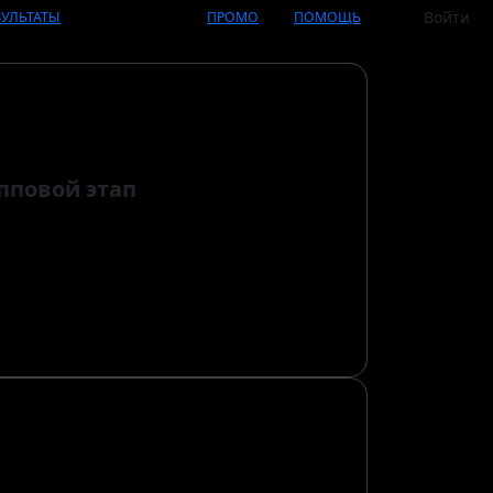
Войти
ЗУЛЬТАТЫ
ПРОМО
ПОМОЩЬ
пповой этап