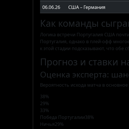
06.06.26
США – Германия
Как команды сыгр
Логика встречи Португалия США почти
Португалия, однако в плей-офф многое
к этой стадии подсказывают, что обе с
Прогноз и ставки 
Оценка эксперта: шан
Вероятность исхода матча в основное
38%
29%
33%
Победа Португалии
38%
Ничья
29%