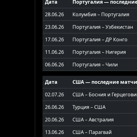
Дата
Португалия — последни
28.06.26
Колумбия – Португалия
23.06.26
Португалия – Узбекистан
17.06.26
Португалия – ДР Конго
11.06.26
Португалия – Нигерия
06.06.26
Португалия – Чили
Дата
США — последние матч
02.07.26
США – Босния и Герцегови
26.06.26
Турция – США
20.06.26
США – Австралия
13.06.26
США – Парагвай