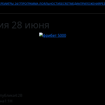
ЕРЕИ
ИГРЫ 24/7
ПРОГРАММА ЛОЯЛЬНОСТИ
SECRET
МЕДИА
ПРИЛОЖЕНИЯ
РЕ
ия 28 июня
публика
4:2
В
ина
1:1
Н