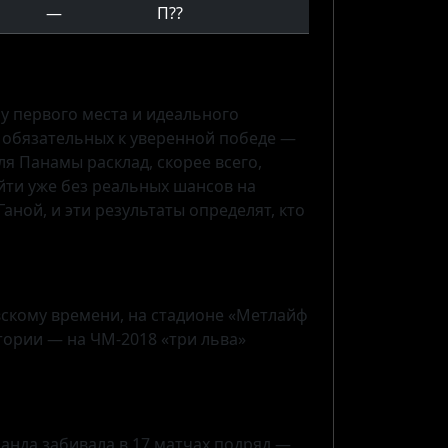
—
П
?
?
чу первого места и идеального
а обязательных к уверенной победе —
я Панамы расклад, скорее всего,
ойти уже без реальных шансов на
Ганой, и эти результаты определят, кто
овскому времени, на стадионе «Метлайф
тории — на ЧМ-2018 «три льва»
манда забивала в 17 матчах подряд —