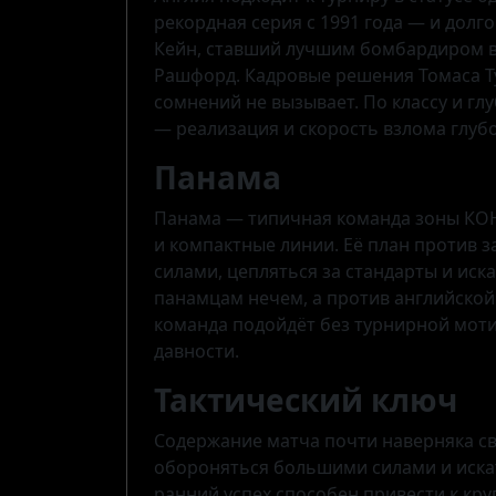
рекордная серия с 1991 года — и долг
Кейн, ставший лучшим бомбардиром в 
Рашфорд. Кадровые решения Томаса Тух
сомнений не вызывает. По классу и г
— реализация и скорость взлома глуб
Панама
Панама — типичная команда зоны КОН
и компактные линии. Её план против 
силами, цепляться за стандарты и иск
панамцам нечем, а против английской 
команда подойдёт без турнирной моти
давности.
Тактический ключ
Содержание матча почти наверняка св
обороняться большими силами и искат
ранний успех способен привести к кру