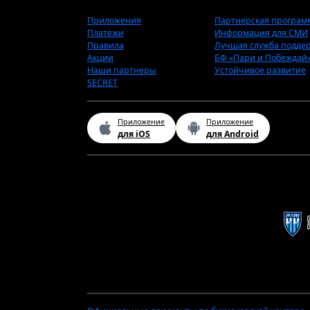
Приложения
Партнерская програм
Платежи
Информация для СМИ
Правила
Лучшая служба подде
Акции
БФ «Пари и Побеждай
Наши партнеры
Устойчивое развитие
SECRET
Приложение
Приложение
для iOS
для Android