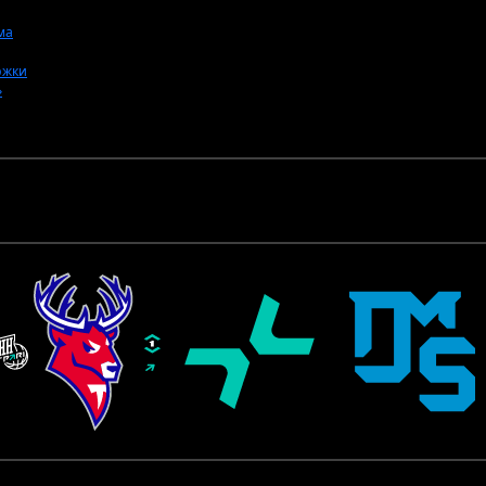
ма
ржки
»