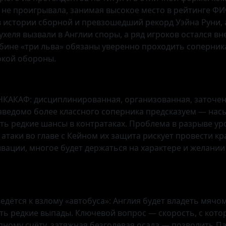
о не проигрывала, занимая высокое место в рейтинге Ф
истории сборной и превзошедший рекорд Уэйна Руни, а
еля вызвали в Англии споры, а ряд игроков остался вне
лубине «три льва» обязаны уверенно проходить соперник
окой обороны.
КАКАФ: дисциплинированная, организованная, заточен
заведомо более классного соперника предсказуем — на
ать редкие шансы в контратаках. Проблема в разрыве у
атаки во главе с Кейном их защита рискует провести кр
вации, многое будет держаться на характере и желани
едётся к взлому «автобуса»: Англия будет владеть мячо
ь редкие выпады. Ключевой вопрос — скорость, с котор
пному счёту, затяжная безголевая осада — позволить П