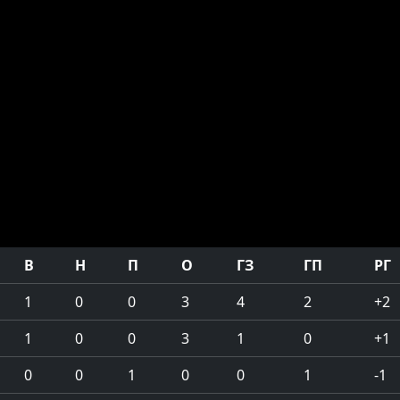
В
Н
П
О
ГЗ
ГП
РГ
1
0
0
3
4
2
+2
1
0
0
3
1
0
+1
0
0
1
0
0
1
-1