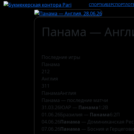
СПОРТ
КИБЕРСПОРТ
ЛОТ
Панама — Англ
Последние игры
Панама
2
1
2
Англия
3
1
1
Панама
Англия
Панама — последние матчи
31.03.26
ЮАР —
Панама
1:2
В
01.06.26
Бразилия —
Панама
6:2
П
04.06.26
Панама
— Доминиканская Рес
07.06.26
Панама
— Босния и Герцегов