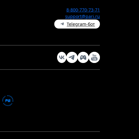
8-800-770-73-71
support@pari.ru
Telegram-бот