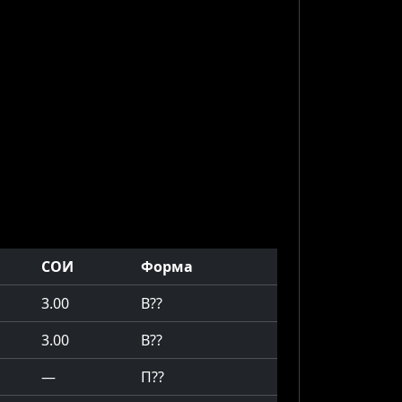
СОИ
Форма
3.00
В
?
?
3.00
В
?
?
—
П
?
?