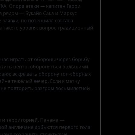
ИФА. Опора атаки — капитан Гарри
 рядом — Букайо Сака и Маркус
 заявки, но потенциал состава
а такого уровня; вопрос традиционный
ная играть от обороны через борьбу
сытить центр, обороняться большими
ровня: вскрывать оборону топ-сборных
айне тяжёлый вечер. Если к матчу
и не повторить разгром восьмилетней
м и территорией, Панама —
ой англичане добьются первого гола:
анаме сохранить структуру и