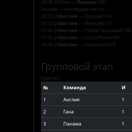
18.06.26
Гана —
Панама
1:0
П
Англия — последние матчи
28.03.26
Англия
— Уругвай
1:1
Н
31.03.26
Англия
— Япония
0:1
П
07.06.26
Англия
— Новая Зеландия
1:0
В
11.06.26
Англия
— Коста-Рика
3:0
В
18.06.26
Англия
— Хорватия
4:2
В
Групповой этап
Группа L
№
Команда
И
1
Англия
1
2
Гана
1
3
Панама
1