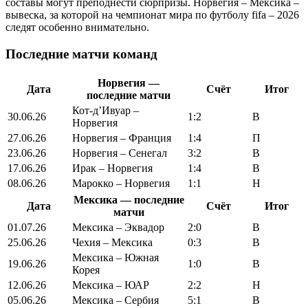
составы могут преподнести сюрпризы. Норвегия – Мексика –
вывеска, за которой на чемпионат мира по футболу fifa – 2026
следят особенно внимательно.
Последние матчи команд
Норвегия —
Дата
Счёт
Итог
последние матчи
Кот-д’Ивуар –
30.06.26
1:2
В
Норвегия
27.06.26
Норвегия – Франция
1:4
П
23.06.26
Норвегия – Сенегал
3:2
В
17.06.26
Ирак – Норвегия
1:4
В
08.06.26
Марокко – Норвегия
1:1
Н
Мексика — последние
Дата
Счёт
Итог
матчи
01.07.26
Мексика – Эквадор
2:0
В
25.06.26
Чехия – Мексика
0:3
В
Мексика – Южная
19.06.26
1:0
В
Корея
12.06.26
Мексика – ЮАР
2:2
Н
05.06.26
Мексика – Сербия
5:1
В