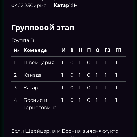
Катар
04.12.25
Сирия —
1:1
Н
Групповой этап
Группа B
№
Команда
И
В
Н
П
О
ГЗ
ГП
РГ
1
Швейцария
1
0
1
0
1
1
1
0
2
Канада
1
0
1
0
1
1
1
0
3
Катар
1
0
1
0
1
1
1
0
4
Босния и
1
0
1
0
1
1
1
0
Герцеговина
Если Швейцария и Босния выясняют, кто