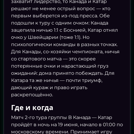
захватит лидерство, то Канада и Катар
решают не менее острый вопрос — кто
первым выберется из-под пресса. Обе
подошли к туру с одним очком: Канада
зацепила ничью 1:1 с Боснией, Катар отнял
очко у Швейцарии (тоже 1:1). Но
психологически команды в разных точках.
Для Канады, со-хозяйки чемпионата, ничья
со стартового матча — это скорее
потерянные очки и нарастающий груз
ожиданий: дома принято побеждать. Для
Катара та же ничья — почти триумф,
дающий кураж и право играть
раскрепощённо.
Где и когда
Матч 2-го тура группы B Канада — Катар
пройдёт в ночь на 19 июня, начало в 01:00 по
московскому времени. Принимает игру