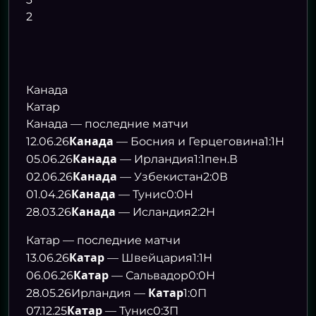
2
Канада
Катар
Канада — последние матчи
Канада
12.06.26
— Босния и Герцеговина
1:1
Н
Канада
05.06.26
— Ирландия
1:1
пен.
В
Канада
02.06.26
— Узбекистан
2:0
В
Канада
01.04.26
— Тунис
0:0
Н
Канада
28.03.26
— Исландия
2:2
Н
Катар — последние матчи
Катар
13.06.26
— Швейцария
1:1
Н
Катар
06.06.26
— Сальвадор
0:0
Н
Катар
28.05.26
Ирландия —
1:0
П
Катар
07.12.25
— Тунис
0:3
П