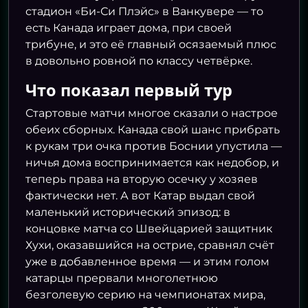
стадион «Би-Си Плэйс» в Ванкувере — то
есть Канада играет дома, при своей
трибуне, и это её главный осязаемый плюс
в довольно ровной по классу четвёрке.
Что показал первый тур
Стартовые матчи многое сказали о настрое
обеих сборных. Канада свой шанс прибрать
к рукам три очка против Боснии упустила —
ничья дома воспринимается как недобор, и
теперь права на вторую осечку у хозяев
фактически нет. А вот Катар выдал свой
маленький исторический эпизод: в
концовке матча со Швейцарией защитник
Хухи, оказавшийся на острие, сравнял счёт
уже в добавленное время — и этим голом
катарцы прервали многолетнюю
безголевую серию на чемпионатах мира,