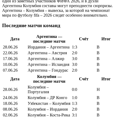
один из заметных участников ФИФА 2026, и в дуэли
Аргентина Колумбия составы могут преподнести сюрпризы.
Аргентина – Колумбия – вывеска, за которой на чемпионат
мира по футболу fifa – 2026 следят особенно внимательно.
Последние матчи команд
Аргентина —
Дата
Счёт
Итог
последние матчи
28.06.26
Иордания – Аргентина
1:3
В
22.06.26
Аргентина – Австрия
2:0
В
17.06.26
Аргентина – Алжир
3:0
В
10.06.26
Аргентина – Исландия
3:0
В
07.06.26
Аргентина – Гондурас
2:0
В
Колумбия —
Дата
Счёт
Итог
последние матчи
Колумбия –
28.06.26
0:0
Н
Португалия
24.06.26
Колумбия – ДР Конго
1:0
В
18.06.26
Узбекистан – Колумбия
1:3
В
08.06.26
Колумбия – Иордания
2:0
В
02.06.26
Колумбия – Коста-Рика
3:1
В