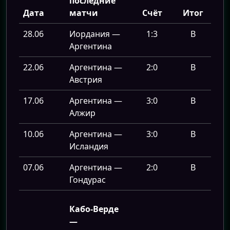
последние
Дата
матчи
Счёт
Итог
28.06
Иордания —
1:3
В
Аргентина
22.06
Аргентина —
2:0
В
Австрия
17.06
Аргентина —
3:0
В
Алжир
10.06
Аргентина —
3:0
В
Исландия
07.06
Аргентина —
2:0
В
Гондурас
Кабо-Верде
—